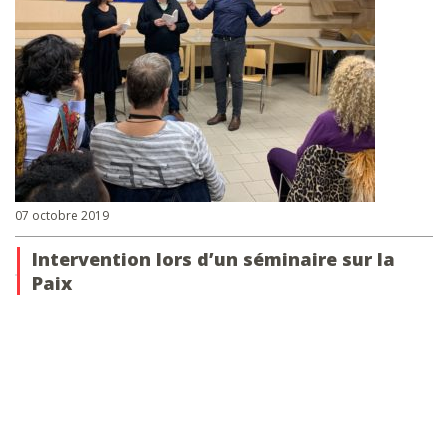
07 octobre 2019
Intervention lors d’un séminaire sur la
Paix