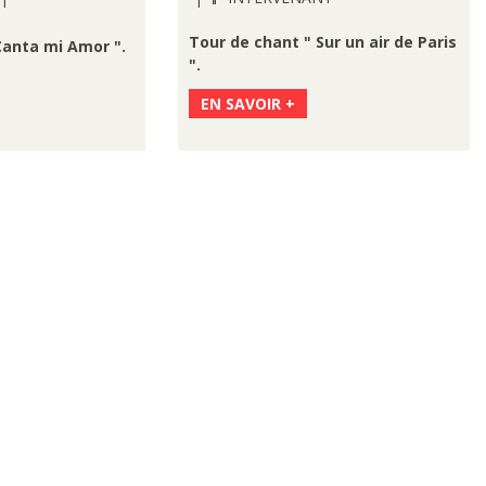
T
Tour de chant " Sur un air de Paris
Canta mi Amor ".
".
EN SAVOIR +