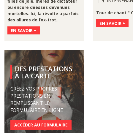
INTERVENAN
filles de joie, mères de dictateur
ou encore déesses devenues
Tour de chant " 
mortelles. Ici, la révolte a parfois
des allures de fox-trot…
EN SAVOIR +
EN SAVOIR +
DES PRESTATIONS
À LA CARTE
CRÉEZ VOS PROPRES
PRESTATIONS EN
REMPLISSANT LE
FORMULAIRE EN LIGNE
ACCÉDER AU FORMULAIRE