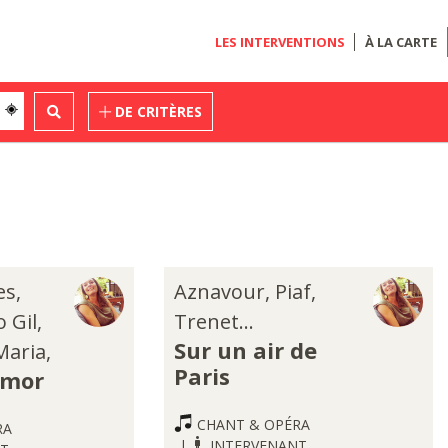
LES INTERVENTIONS
À LA CARTE
DE CRITÈRES
es,
Aznavour, Piaf,
o Gil,
Trenet...
Sur un air de
aria,
Paris
Amor
CHANT & OPÉRA
RA
INTERVENANT