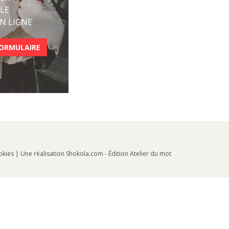
LE
N LIGNE
FORMULAIRE
okies
| Une réalisation
Shokola.com
-
Édition Atelier du mot