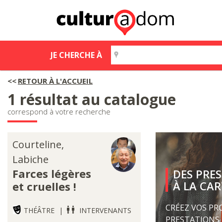
JE CHERCHE À
RETOUR À L'ACCUEIL
1 résultat au catalogue
correspond à votre recherche
Courteline,
Labiche
Farces légères
DES PRE
À LA CAR
et cruelles !
CRÉEZ VOS PR
THÉÂTRE
INTERVENANTS
PRESTATIONS